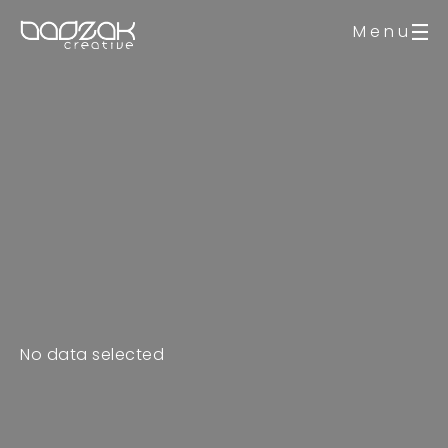
Sofisticada
Menu
Lorem ipsum dolor sit amet, consectetur
adipiscing elit, sed do eiusmod tempor
incididunt ut labore et dolore magna aliqua. Ut
enim ad minim veniam, quis nostrud exercitation
ullamco laboris nisi ut aliquip ex ea commodo
consequat.
Copyright
Lorem ipsum dolor sit amet consectetur
adipiscing elit.
Portfolio on Behance
Arnold WP Theme
Website
No data selected